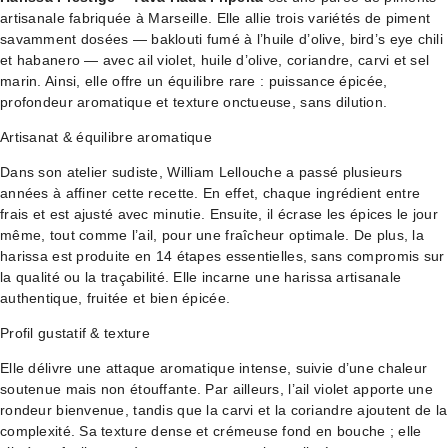
artisanale fabriquée à Marseille. Elle allie trois variétés de piment
savamment dosées — baklouti fumé à l’huile d’olive, bird’s eye chili
et habanero — avec ail violet, huile d’olive, coriandre, carvi et sel
marin. Ainsi, elle offre un équilibre rare : puissance épicée,
profondeur aromatique et texture onctueuse, sans dilution.
Artisanat & équilibre aromatique
Dans son atelier sudiste, William Lellouche a passé plusieurs
années à affiner cette recette. En effet, chaque ingrédient entre
frais et est ajusté avec minutie. Ensuite, il écrase les épices le jour
même, tout comme l’ail, pour une fraîcheur optimale. De plus, la
harissa est produite en 14 étapes essentielles, sans compromis sur
la qualité ou la traçabilité. Elle incarne une harissa artisanale
authentique, fruitée et bien épicée.
Profil gustatif & texture
Elle délivre une attaque aromatique intense, suivie d’une chaleur
soutenue mais non étouffante. Par ailleurs, l’ail violet apporte une
rondeur bienvenue, tandis que la carvi et la coriandre ajoutent de la
complexité. Sa texture dense et crémeuse fond en bouche ; elle