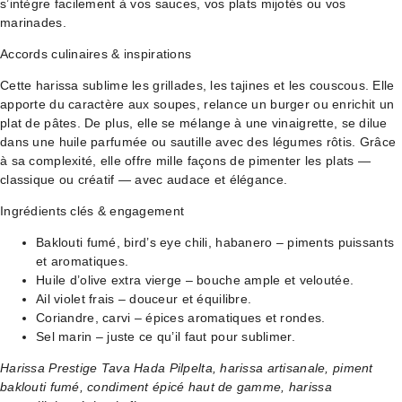
s’intègre facilement à vos sauces, vos plats mijotés ou vos
marinades.
Accords culinaires & inspirations
Cette harissa sublime les grillades, les tajines et les couscous. Elle
apporte du caractère aux soupes, relance un burger ou enrichit un
plat de pâtes. De plus, elle se mélange à une vinaigrette, se dilue
dans une huile parfumée ou sautille avec des légumes rôtis. Grâce
à sa complexité, elle offre mille façons de pimenter les plats —
classique ou créatif — avec audace et élégance.
Ingrédients clés & engagement
Baklouti fumé, bird’s eye chili, habanero – piments puissants
et aromatiques.
Huile d’olive extra vierge – bouche ample et veloutée.
Ail violet frais – douceur et équilibre.
Coriandre, carvi – épices aromatiques et rondes.
Sel marin – juste ce qu’il faut pour sublimer.
Harissa Prestige Tava Hada Pilpelta, harissa artisanale, piment
baklouti fumé, condiment épicé haut de gamme, harissa