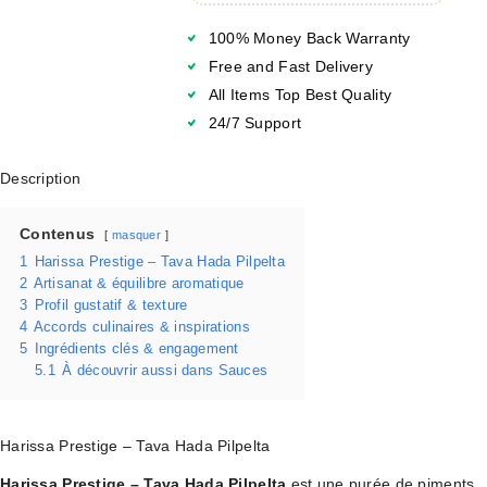
100% Money Back Warranty
Free and Fast Delivery
All Items Top Best Quality
24/7 Support
Description
Contenus
masquer
1
Harissa Prestige – Tava Hada Pilpelta
2
Artisanat & équilibre aromatique
3
Profil gustatif & texture
4
Accords culinaires & inspirations
5
Ingrédients clés & engagement
5.1
À découvrir aussi dans Sauces
Harissa Prestige – Tava Hada Pilpelta
Harissa Prestige – Tava Hada Pilpelta
est une purée de piments