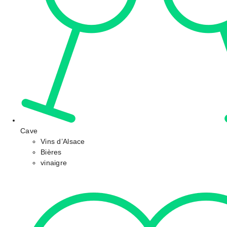
Cave
Vins d’Alsace
Bières
vinaigre