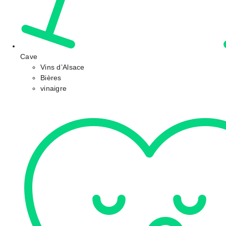
Cave
Vins d’Alsace
Bières
vinaigre