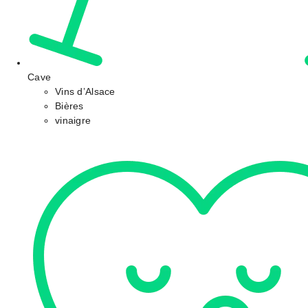
Cave
Vins d’Alsace
Bières
vinaigre