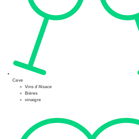
Cave
Vins d’Alsace
Bières
vinaigre