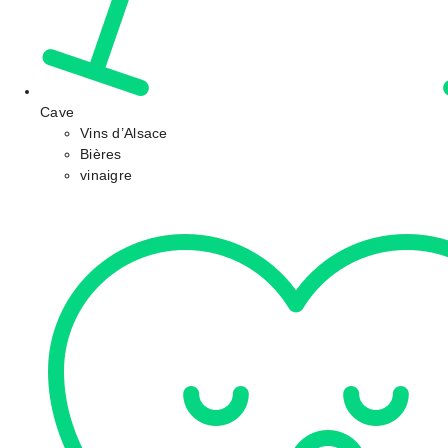
Cave
Vins d’Alsace
Bières
vinaigre