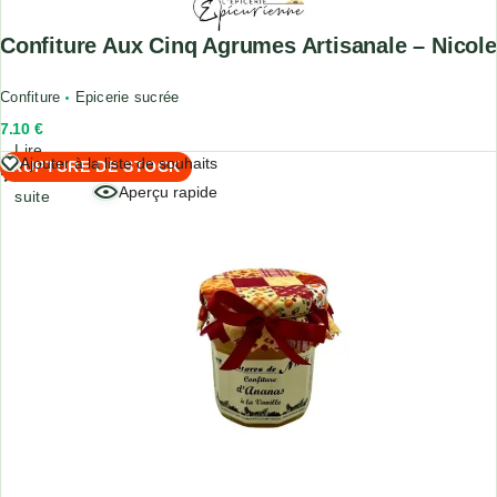
Confiture Aux Cinq Agrumes Artisanale – Nicole
Confiture
Epicerie sucrée
7.10
€
Lire
Ajouter à la liste de souhaits
RUPTURE DE STOCK
la
Aperçu rapide
suite