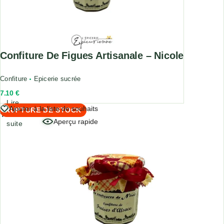
Confiture De Figues Artisanale – Nicole
Confiture
Epicerie sucrée
7.10
€
Lire
Ajouter à la liste de souhaits
RUPTURE DE STOCK
la
Aperçu rapide
suite