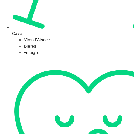
Cave
Vins d’Alsace
Bières
vinaigre