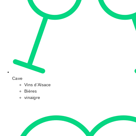
Cave
Vins d’Alsace
Bières
vinaigre