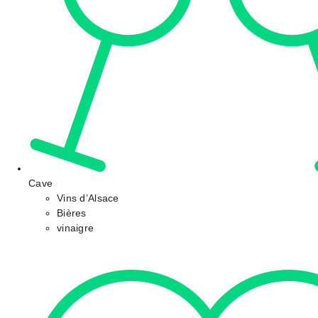
Cave
Vins d’Alsace
Bières
vinaigre