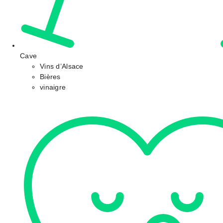
Cave
Vins d’Alsace
Bières
vinaigre