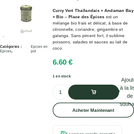
Curry Vert Thaïlandais « Andaman Bay
» Bio – Place des Épices
est un
mélange bio frais et délicat, à base de
citronnelle, coriandre, gingembre et
galanga. Sans piment fort, il sublime
poissons, salades et sauces au lait de
Catégories :
Epices en
coco.
Epices
,
pot
6.60
€
1 en stock
Ajout
à la li
de
souha
Ajouter Au
Acheter Maintenant
Panier
Livraison rapide garantie