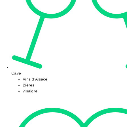
Cave
Vins d’Alsace
Bières
vinaigre