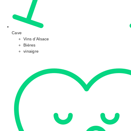
Cave
Vins d’Alsace
Bières
vinaigre