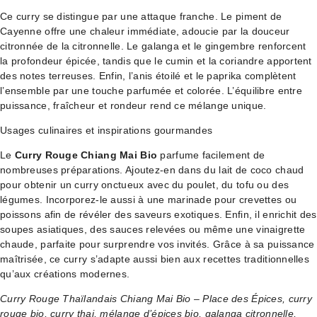
Ce curry se distingue par une attaque franche. Le piment de
Cayenne offre une chaleur immédiate, adoucie par la douceur
citronnée de la citronnelle. Le galanga et le gingembre renforcent
la profondeur épicée, tandis que le cumin et la coriandre apportent
des notes terreuses. Enfin, l’anis étoilé et le paprika complètent
l’ensemble par une touche parfumée et colorée. L’équilibre entre
puissance, fraîcheur et rondeur rend ce mélange unique.
Usages culinaires et inspirations gourmandes
Le
Curry Rouge Chiang Mai Bio
parfume facilement de
nombreuses préparations. Ajoutez-en dans du lait de coco chaud
pour obtenir un curry onctueux avec du poulet, du tofu ou des
légumes. Incorporez-le aussi à une marinade pour crevettes ou
poissons afin de révéler des saveurs exotiques. Enfin, il enrichit des
soupes asiatiques, des sauces relevées ou même une vinaigrette
chaude, parfaite pour surprendre vos invités. Grâce à sa puissance
maîtrisée, ce curry s’adapte aussi bien aux recettes traditionnelles
qu’aux créations modernes.
Curry Rouge Thaïlandais Chiang Mai Bio – Place des Épices, curry
rouge bio, curry thai, mélange d’épices bio, galanga citronnelle,