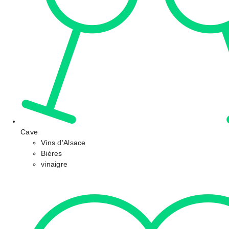
Cave
Vins d’Alsace
Bières
vinaigre