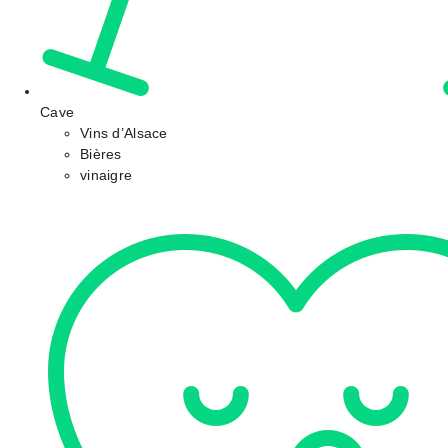
Cave
Vins d’Alsace
Bières
vinaigre