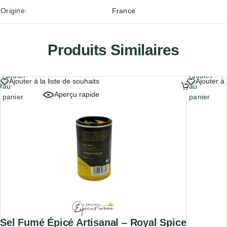
Origine
France
Produits Similaires
Ajouter
Ajouter
Ajouter à la liste de souhaits
Ajouter à 
au
au
Aperçu rapide
panier
panier
Sel Fumé Épicé Artisanal – Royal Spice