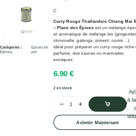
C
Curry Rouge Thaïlandais Chiang Mai 
– Place des Épices
est un mélange épic
et aromatique de mélange bio (gingembr
citronnelle, galanga, piment, cumin…).
Idéal pour préparer un curry rouge riche 
Catégories :
Epices en
Epices
,
pot
parfumé, des sauces ou marinades
exotiques.
6.90
€
2 en stock
Aj
à la
sou
Ajouter
Acheter Maintenant
Au
Panier