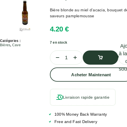
Bière blonde au miel d’acacia, bouquet d
saveurs pamplemousse
4.20
€
Catégories :
7 en stock
Bières
,
Cave
Aj
à la
sou
Ajouter
Acheter Maintenant
Au
Panier
Livraison rapide garantie
100% Money Back Warranty
Free and Fast Delivery