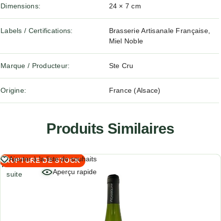
Dimensions
24 × 7 cm
Labels / Certifications
Brasserie Artisanale Française,
Miel Noble
Marque / Producteur
Ste Cru
Origine
France (Alsace)
Produits Similaires
Lire
Ajouter à la liste de souhaits
RUPTURE DE STOCK
la
Aperçu rapide
suite