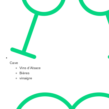
Cave
Vins d’Alsace
Bières
vinaigre