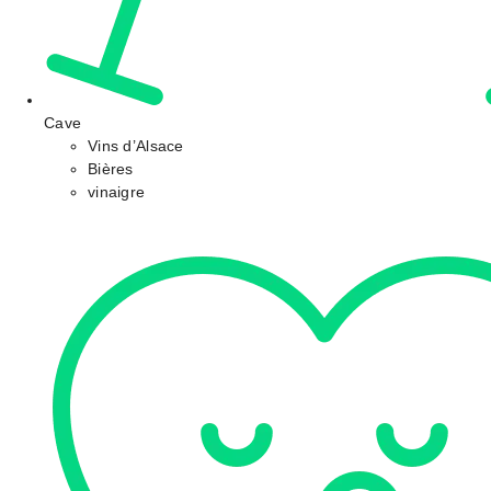
Cave
Vins d’Alsace
Bières
vinaigre