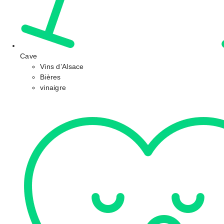
Cave
Vins d’Alsace
Bières
vinaigre