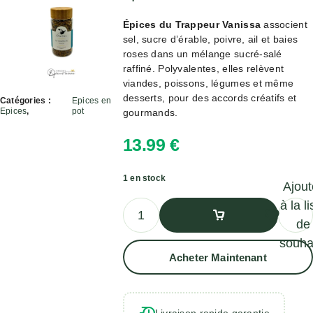
Épices du Trappeur Vanissa
associent
sel, sucre d’érable, poivre, ail et baies
roses dans un mélange sucré-salé
raffiné. Polyvalentes, elles relèvent
viandes, poissons, légumes et même
desserts, pour des accords créatifs et
Catégories :
Epices en
Epices
,
pot
gourmands.
13.99
€
1 en stock
Ajout
à la li
de
souha
Ajouter Au
Acheter Maintenant
Panier
Livraison rapide garantie