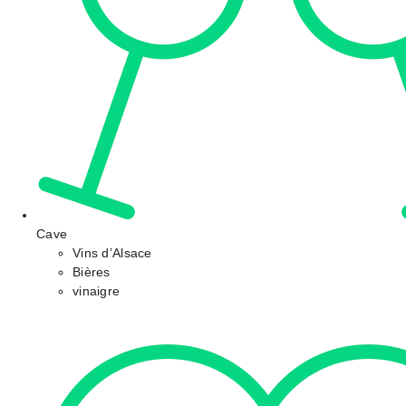
Cave
Vins d’Alsace
Bières
vinaigre