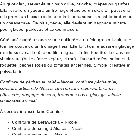
Au quotidien, servez-la sur pain grillé, brioche, crêpes ou gaufres.
Elle réveille un yaourt, un fromage blanc ou un skyr. En pâtisserie,
elle garnit un biscuit roulé, une tarte amandine, un sablé breton ou
un cheesecake. De plus, tiédie, elle devient un nappage minute
pour glaces, pavlovas et cakes maison.
Côté salé-sucré, associez une cuillerée à un foie gras mi-cuit, une
tomme douce ou un fromage frais. Elle fonctionne aussi en glaçage
rapide sur volaille rôtie ou filet mignon. Enfin, fouettez-la dans une
vinaigrette (huile d’olive légère, citron) : l’accord relève salades de
roquette, pêches rôties ou tomates anciennes. Simple, créative et
polyvalente.
Confiture de pêches au miel – Nicole, confiture pêche miel,
confiture artisanale Alsace, cuisson au chaudron, tartines,
pâtisserie, nappage dessert, fromages doux, glaçage volaille,
vinaigrette au miel
À découvrir aussi dans Confiture
Confiture de Berawecka – Nicole
Confiture de coing d’Alsace – Nicole
Confiture églantine – Nicole