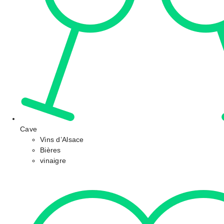
Cave
Vins d’Alsace
Bières
vinaigre