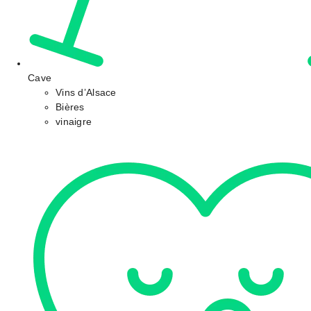
Cave
Vins d’Alsace
Bières
vinaigre