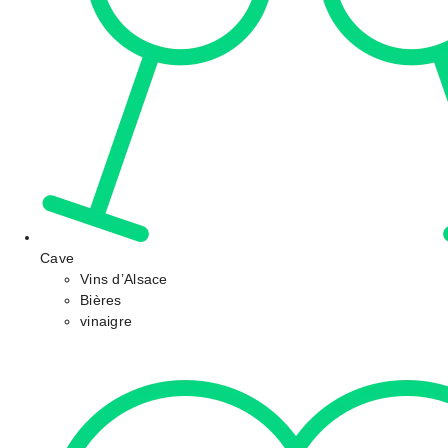
Cave
Vins d’Alsace
Bières
vinaigre