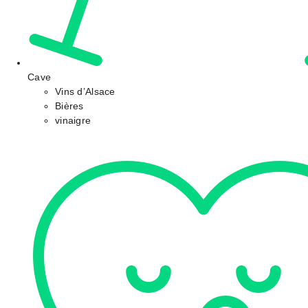
Cave
Vins d’Alsace
Bières
vinaigre