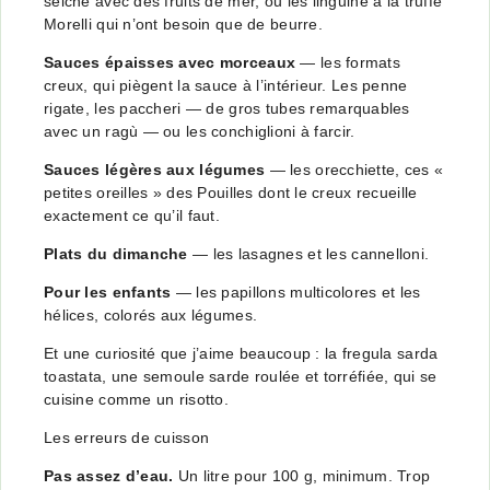
seiche
avec des fruits de mer, ou les
linguine à la truffe
Morelli
qui n’ont besoin que de beurre.
Sauces épaisses avec morceaux
— les formats
creux, qui piègent la sauce à l’intérieur. Les
penne
rigate
, les
paccheri
— de gros tubes remarquables
avec un ragù — ou les
conchiglioni
à farcir.
Sauces légères aux légumes
— les
orecchiette
, ces «
petites oreilles » des Pouilles dont le creux recueille
exactement ce qu’il faut.
Plats du dimanche
— les
lasagnes
et les
cannelloni
.
Pour les enfants
— les
papillons multicolores
et les
hélices
, colorés aux légumes.
Et une curiosité que j’aime beaucoup : la
fregula sarda
toastata
, une semoule sarde roulée et torréfiée, qui se
cuisine comme un risotto.
Les erreurs de cuisson
Pas assez d’eau.
Un litre pour 100 g, minimum. Trop