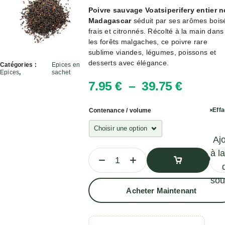
Poivre sauvage Voatsiperifery entier n
Madagascar
séduit par ses arômes bois
frais et citronnés. Récolté à la main dans
les forêts malgaches, ce poivre rare
sublime viandes, légumes, poissons et
desserts avec élégance.
Catégories :
Epices en
Epices
,
sachet
7.95
€
–
39.75
€
Eff
Contenance / volume
Aj
à la
sou
Ajouter
Acheter Maintenant
Au
Panier