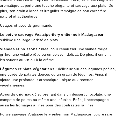
suivies d’une chaleur épicée persistante. Enfin, sa finale longue et
aromatique apporte une touche élégante et sauvage aux plats. De
plus, son grain allongé et irrégulier témoigne de son caractère
naturel et authentique.
Usages et accords gourmands
Le
poivre sauvage Voatsiperifery entier noir Madagascar
sublime une large variété de plats.
Viandes et poissons :
idéal pour rehausser une viande rouge
grillée, une volaille rôtie ou un poisson délicat. De plus, il enrichit
les sauces au vin ou à la crème.
Légumes et plats végétariens :
délicieux sur des légumes poêlés,
une purée de patates douces ou un gratin de légumes. Ainsi, il
ajoute une profondeur aromatique unique aux recettes
végétariennes.
Accords originaux :
surprenant dans un dessert chocolaté, une
compote de poires ou même une infusion. Enfin, il accompagne
aussi les fromages affinés pour des contrastes raffinés.
Poivre sauvage Voatsiperifery entier noir Madagascar, poivre rare