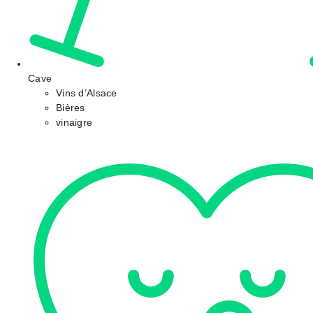
Cave
Vins d’Alsace
Bières
vinaigre