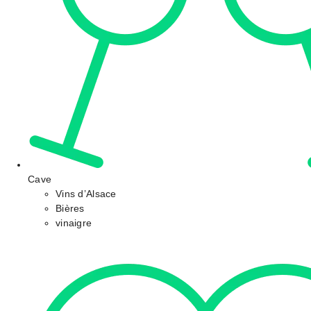
Cave
Vins d’Alsace
Bières
vinaigre