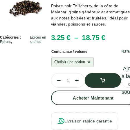
Poivre noir Tellicherry de la côte de
Malabar, grains généreux et aromatiques
aux notes boisées et fruitées, idéal pour
viandes, poissons et sauces.
3.25
€
–
18.75
€
Catégories :
Epices en
Epices
,
sachet
Eff
Contenance / volume
Aj
à la
sou
Ajouter
Acheter Maintenant
Au
Panier
Livraison rapide garantie