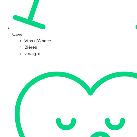
Cave
Vins d’Alsace
Bières
vinaigre