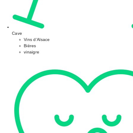
Cave
Vins d’Alsace
Bières
vinaigre