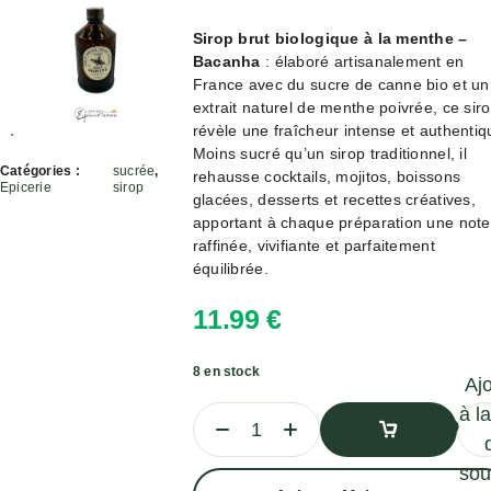
Sirop brut biologique à la menthe –
Bacanha
: élaboré artisanalement en
France avec du sucre de canne bio et un
extrait naturel de menthe poivrée, ce sir
révèle une fraîcheur intense et authentiq
Moins sucré qu’un sirop traditionnel, il
Catégories :
sucrée
,
rehausse cocktails, mojitos, boissons
Epicerie
sirop
glacées, desserts et recettes créatives,
apportant à chaque préparation une note
raffinée, vivifiante et parfaitement
équilibrée.
11.99
€
8 en stock
Aj
à la
sou
Ajouter