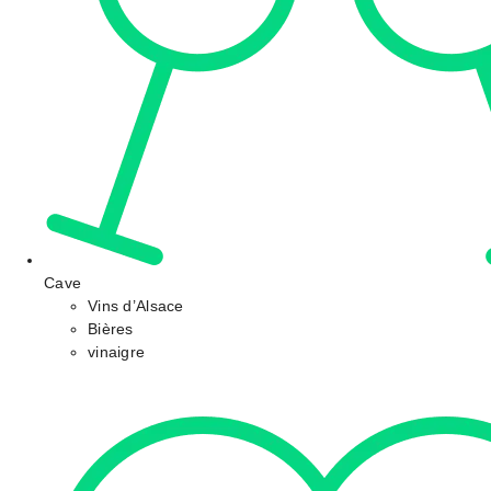
Cave
Vins d’Alsace
Bières
vinaigre