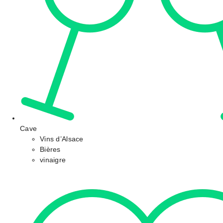
Cave
Vins d’Alsace
Bières
vinaigre