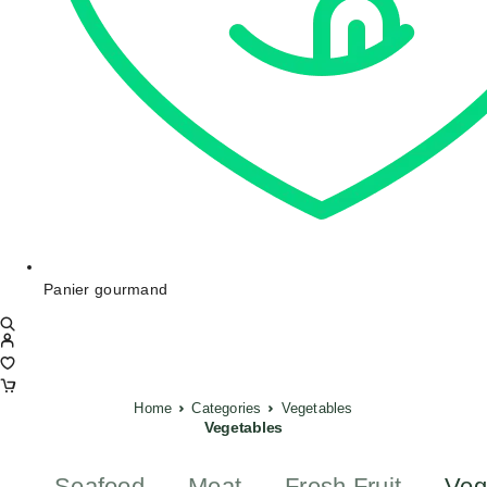
Panier gourmand
Home
Categories
Vegetables
Vegetables
Seafood
Meat
Fresh Fruit
Veg