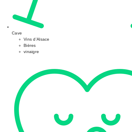
Cave
Vins d’Alsace
Bières
vinaigre