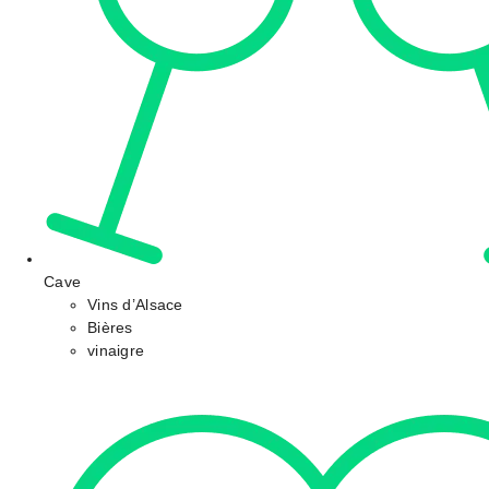
Cave
Vins d’Alsace
Bières
vinaigre