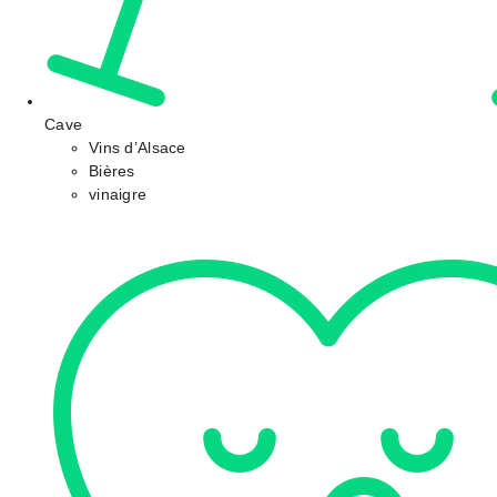
Cave
Vins d’Alsace
Bières
vinaigre