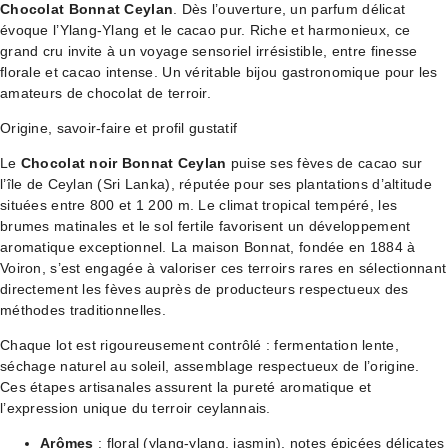
Chocolat Bonnat Ceylan
. Dès l’ouverture, un parfum délicat
évoque l’Ylang-Ylang et le cacao pur. Riche et harmonieux, ce
grand cru invite à un voyage sensoriel irrésistible, entre finesse
florale et cacao intense. Un véritable bijou gastronomique pour les
amateurs de chocolat de terroir.
Origine, savoir-faire et profil gustatif
Le
Chocolat noir Bonnat Ceylan
puise ses fèves de cacao sur
l’île de Ceylan (Sri Lanka), réputée pour ses plantations d’altitude
situées entre 800 et 1 200 m. Le climat tropical tempéré, les
brumes matinales et le sol fertile favorisent un développement
aromatique exceptionnel. La maison Bonnat, fondée en 1884 à
Voiron, s’est engagée à valoriser ces terroirs rares en sélectionnant
directement les fèves auprès de producteurs respectueux des
méthodes traditionnelles.
Chaque lot est rigoureusement contrôlé : fermentation lente,
séchage naturel au soleil, assemblage respectueux de l’origine.
Ces étapes artisanales assurent la pureté aromatique et
l’expression unique du terroir ceylannais.
Arômes
: floral (ylang-ylang, jasmin), notes épicées délicates