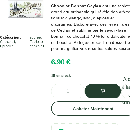
Chocolat Bonnat Ceylan
est une tablet
grand cru artisanale qui révèle des arôm
floraux d’ylang-ylang, d’épices et
d’agrumes. Élaboré avec des fèves rares
de Ceylan et sublimé par le savoir-faire
Bonnat, ce chocolat 70 % fond délicatem
Catégories :
sucrée
,
Chocolat
,
Tablette
en bouche. À déguster seul, en dessert 
Epicerie
chocolat
pour magnifier vos recettes salées-sucré
6.90
€
15 en stock
Aj
à la
sou
Ajouter
Acheter Maintenant
Au
Panier