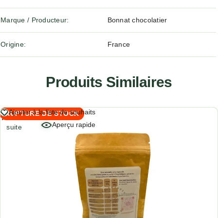
Marque / Producteur
Bonnat chocolatier
Origine
France
Produits Similaires
Lire
Ajouter à la liste de souhaits
RUPTURE DE STOCK
la
Aperçu rapide
suite