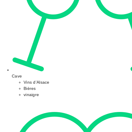
Cave
Vins d’Alsace
Bières
vinaigre