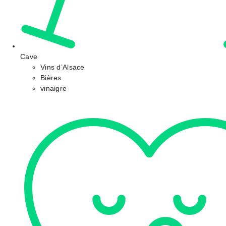
Cave
Vins d’Alsace
Bières
vinaigre