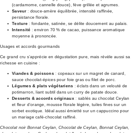
(cardamome, cannelle douce), fève grillée et agrumes.
Saveur
: douce-amère équilibrée, intensité raffinée,
persistance florale.
Texture
: fondante, satinée, se délite doucement au palais.
Intensité
: environ 70 % de cacao, puissance aromatique
moyenne à prononcée.
Usages et accords gourmands
Ce grand cru s’apprécie en dégustation pure, mais révèle aussi sa
richesse en cuisine :
Viandes & poissons
: copeaux sur un magret de canard,
sauce chocolat-épices pour foie gras ou filet de porc.
Légumes & plats végétariens
: éclats dans un velouté de
potimarron, liant subtil dans un curry de patate douce.
Desserts & accords originaux
: sablés au chocolat Ceylan
et fleur d’orange, mousse florale légère, tuiles fines sur un
sorbet exotique. Idéal aussi émietté sur un cappuccino pour
un mariage café-chocolat raffiné.
Chocolat noir Bonnat Ceylan, Chocolat de Ceylan, Bonnat Ceylan,