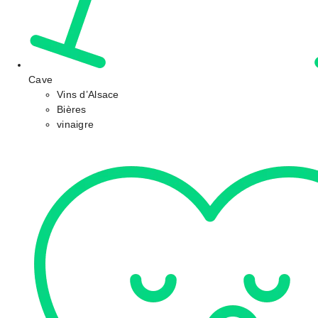
Cave
Vins d’Alsace
Bières
vinaigre