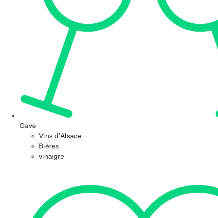
Cave
Vins d’Alsace
Bières
vinaigre