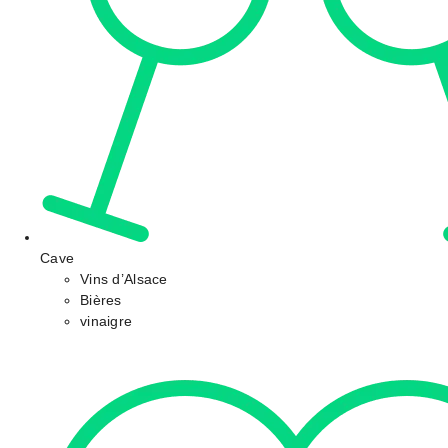
Cave
Vins d’Alsace
Bières
vinaigre