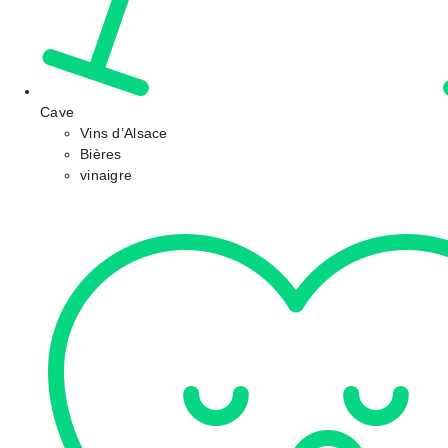
Cave
Vins d’Alsace
Bières
vinaigre